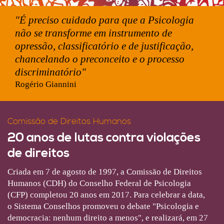
"É preciso cuidado para que a Psicologia
não se transforme em instrumento de
opressão, classificatório e de justificação,
chancelando o preconceito e o processo
discriminatório"
Rogério Giannini
Comissão de Direitos Humanos
20 anos de lutas contra violações
de direitos
Criada em 7 de agosto de 1997, a Comissão de Direitos
Humanos (CDH) do Conselho Federal de Psicologia
(CFP) completou 20 anos em 2017. Para celebrar a data,
o Sistema Conselhos promoveu o debate "Psicologia e
democracia: nenhum direito a menos", e realizará, em 27